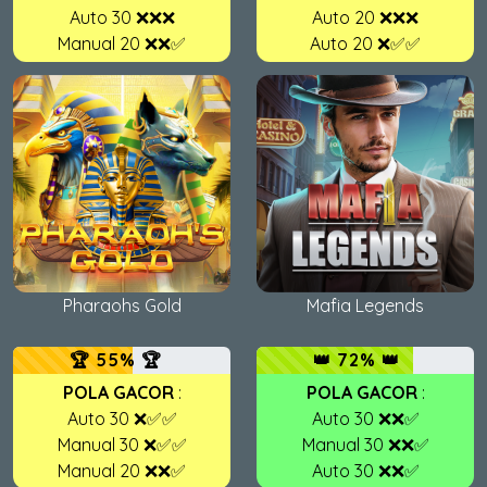
Auto 30 ❌❌❌
Auto 20 ❌❌❌
Manual 20 ❌❌✅
Auto 20 ❌✅✅
Pharaohs Gold
Mafia Legends
🏆 55% 🏆
👑 72% 👑
POLA GACOR
:
POLA GACOR
:
Auto 30 ❌✅✅
Auto 30 ❌❌✅
Manual 30 ❌✅✅
Manual 30 ❌❌✅
Manual 20 ❌❌✅
Auto 30 ❌❌✅