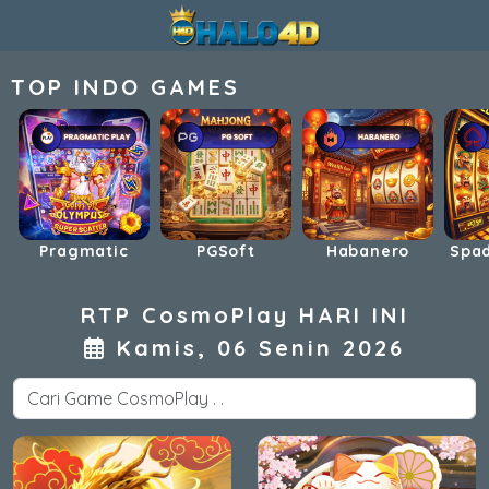
TOP INDO GAMES
Pragmatic
PGSoft
Habanero
Spa
RTP CosmoPlay HARI INI
Kamis, 06 Senin 2026