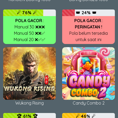
☄ 76% ☄
👑 24% 👑
POLA GACOR
:
POLA GACOR
:
Manual 30 ❌❌❌
PERINGATAN !
Manual 50 ❌❌✅
Pola belum tersedia
Manual 20 ❌✅✅
untuk saat ini
Wukong Rising
Candy Combo 2
🏆 61% 🏆
☄ 46% ☄