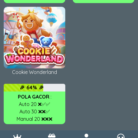
Cookie Wonderland
🎉 64% 🎉
POLA GACOR
:
Auto 20 ❌✅✅
Auto 30 ❌❌✅
Manual 20 ❌❌❌