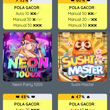
⚡ 52% ⚡
👑 60% 👑
POLA GACOR
:
POLA GACOR
:
Auto 10 ❌❌✅
Manual 50 ❌❌✅
Manual 30 ❌✅✅
Manual 20 ✅❌❌
Manual 30 ❌❌❌
Manual 30 ❌❌❌
Neon Party 1000
Sushi Master
👑 48% 👑
🔥 47% 🔥
POLA GACOR
:
POLA GACOR
: